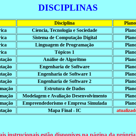
DISCIPLINAS
Disciplina
Plano
rica
Ciencia, Tecnologia e Sociedade
Plan
rica
Sistema de Computação Digital
Plan
rica
Linguagem de Programação
Plan
rica
Tópicos 1
Plan
tação
Análise de Algoritmo
Plan
tação
Engenharia de Software
Plan
tação
Engenharia de Software 1
Plan
tação
Engenharia de Software 2
Plan
ormação
Estrutura de Dados
Plan
ormação
Modelagem e Avaliação Desenvolvimento
Plan
ormação
Empreendedorismo e Empresa Simulada
Plan
tação
Mapa Final - IC
atualizad
is instrucionais estão disponíves na página da própria